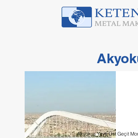
Akyoku
Akyokuş Yaya Üst Geçit Mon