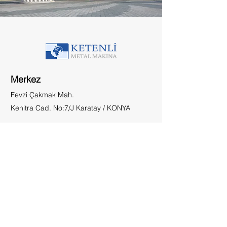
Merkez
Fevzi Çakmak Mah.
Kenitra Cad. No:7/J Karatay / KONYA
Sosyal Medya
Facebook
Instagram
Sorular
Teklif talepleri ve sorular için lütfen arayın:
0 332 248 59 04
0 533 362 33 08